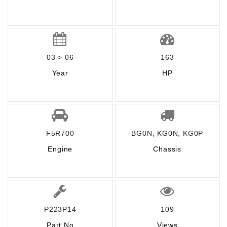
03 > 06
163
Year
HP
F5R700
BG0N, KG0N, KG0P
Engine
Chassis
P223P14
109
Part No
Views