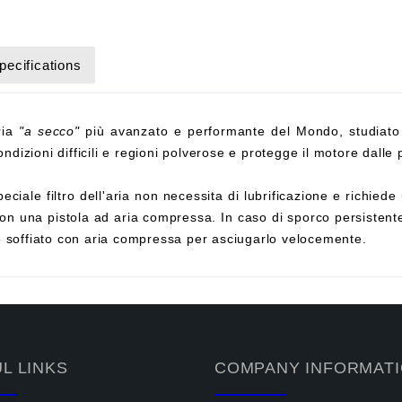
pecifications
aria
"a secco"
più avanzato e performante del Mondo, studiato
ndizioni difficili e regioni polverose e protegge il motore dalle p
eciale filtro dell'aria non necessita di lubrificazione e richi
on una pistola ad aria compressa. In caso di sporco persistente,
e soffiato con aria compressa per asciugarlo velocemente.
L LINKS
COMPANY INFORMAT