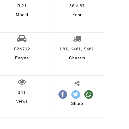
R 21
86 > 87
Model
Year
F2N712
L81, K481, S481
Engine
Chassis
141
Views
Share