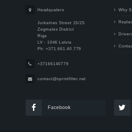
Headquaters
Why Sp
Repla
Jurkalnes Street 15/25
Zegmales District
Driver
Riga
LV - 1046 Latvia
Conta
Ph: +371.661.40.779
+37166140779
contact@sprintfilter.net
Facebook