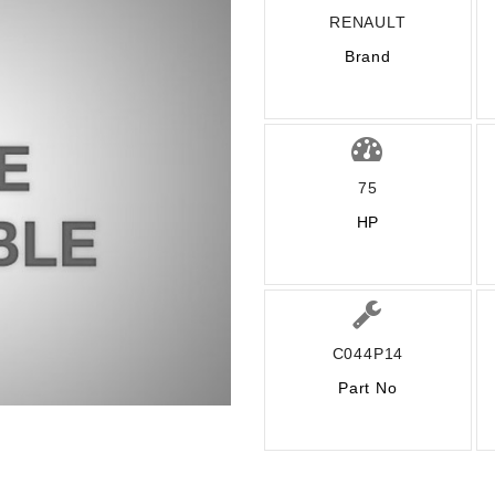
RENAULT
Brand
75
HP
C044P14
Part No