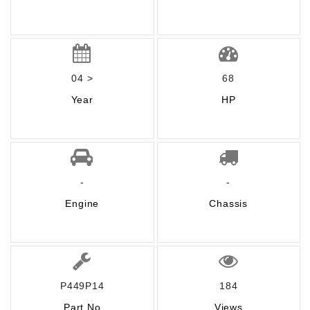
04 >
68
Year
HP
-
-
Engine
Chassis
P449P14
184
Part No
Views