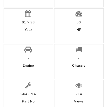
91 > 98
80
Year
HP
-
-
Engine
Chassis
C042P14
214
Part No
Views