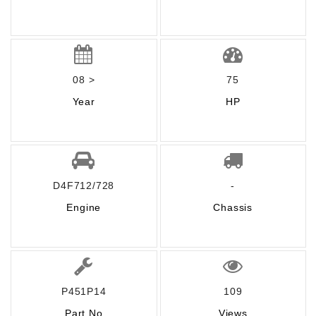
08 >
75
Year
HP
D4F712/728
-
Engine
Chassis
P451P14
109
Part No
Views