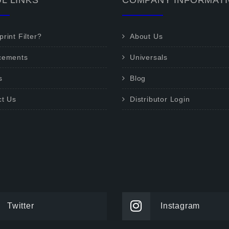
L LINKS
COMPANY INFORMAT
rint Filter?
About Us
cements
Universals
s
Blog
ct Us
Distributor Login
Twitter
Instagram