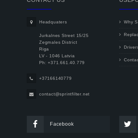
CONTACT US
USEFU
Headquaters
Why Sp
Repla
Jurkalnes Street 15/25
Zegmales District
Driver
Riga
LV - 1046 Latvia
Conta
Ph: +371.661.40.779
+37166140779
contact@sprintfilter.net
Facebook