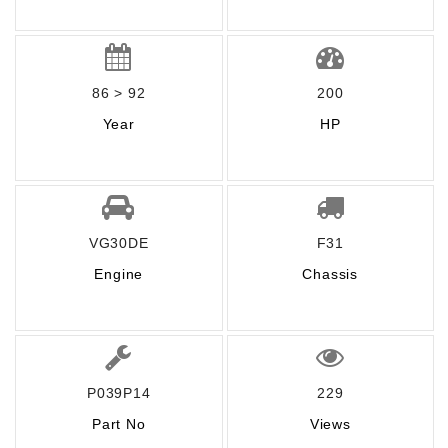
86 > 92
200
Year
HP
VG30DE
F31
Engine
Chassis
P039P14
229
Part No
Views